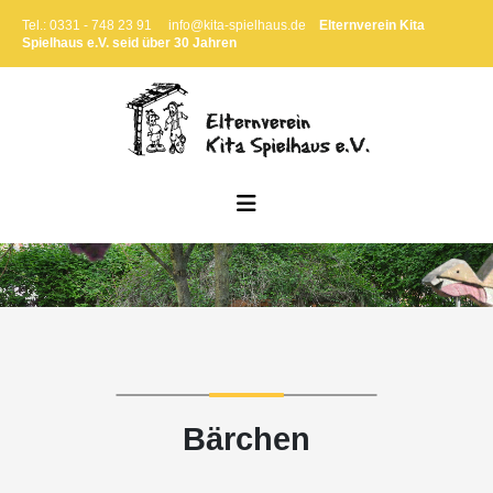
Tel.: 0331 - 748 23 91
info@kita-spielhaus.de
Elternverein Kita
Spielhaus e.V. seid über 30 Jahren
Bärchen