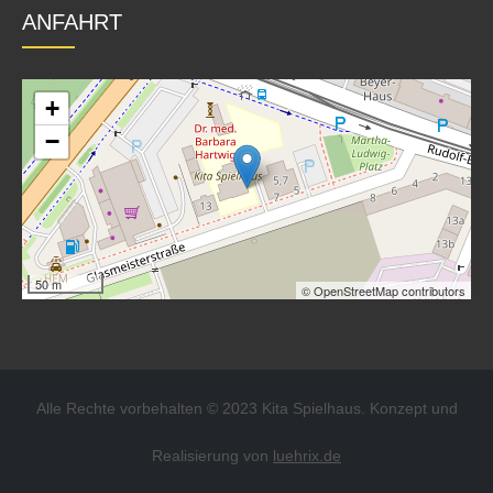
ANFAHRT
+
−
50 m
© OpenStreetMap contributors
Alle Rechte vorbehalten © 2023 Kita Spielhaus. Konzept und
Realisierung von
luehrix.de